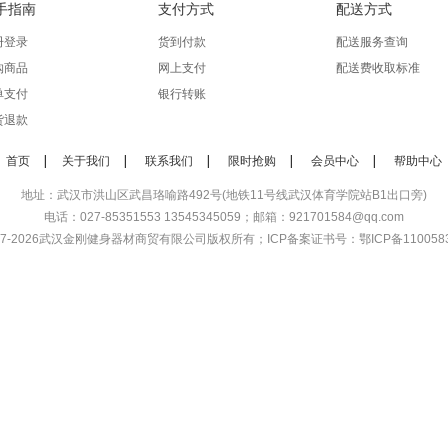
手指南
支付方式
配送方式
册登录
货到付款
配送服务查询
购商品
网上支付
配送费收取标准
单支付
银行转账
货退款
首页
关于我们
联系我们
限时抢购
会员中心
帮助中心
地址：武汉市洪山区武昌珞喻路492号(地铁11号线武汉体育学院站B1出口旁)
电话：027-85351553 13545345059；邮箱：921701584@qq.com
7-2026
武汉金刚健身器材商贸有限公司
版权所有；ICP备案证书号：
鄂ICP备110058