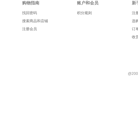
购物指南
账户和会员
新
找回密码
积分规则
注
搜索商品和店铺
选
注册会员
订
收
@200