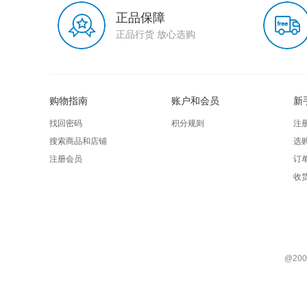
正品保障
正品行货 放心选购
购物指南
账户和会员
新
找回密码
积分规则
注
搜索商品和店铺
选
注册会员
订
收
@200