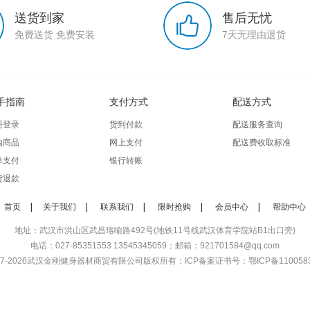
送货到家
售后无忧
免费送货 免费安装
7天无理由退货
手指南
支付方式
配送方式
册登录
货到付款
配送服务查询
购商品
网上支付
配送费收取标准
单支付
银行转账
货退款
首页
关于我们
联系我们
限时抢购
会员中心
帮助中心
地址：武汉市洪山区武昌珞喻路492号(地铁11号线武汉体育学院站B1出口旁)
电话：027-85351553 13545345059；邮箱：921701584@qq.com
7-2026
武汉金刚健身器材商贸有限公司
版权所有；ICP备案证书号：
鄂ICP备110058