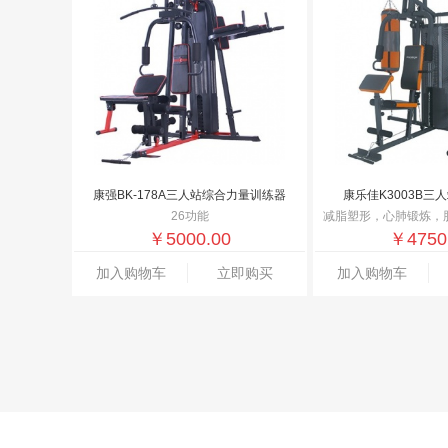
康强BK-178A三人站综合力量训练器
康乐佳K3003B三
26功能
减脂塑形，心肺锻炼，
￥
5000.00
￥
4750
加入购物车
立即购买
加入购物车