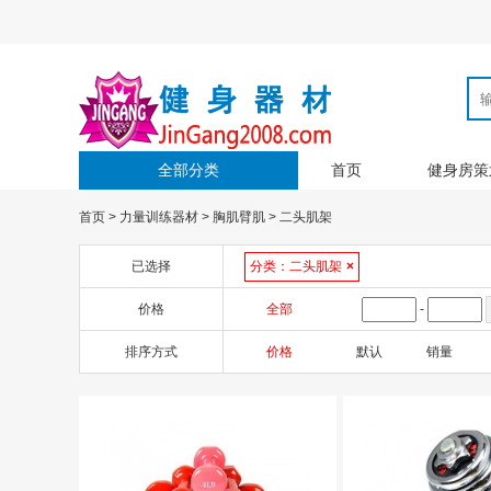
全部分类
首页
健身房策
首页
>
力量训练器材
>
胸肌臂肌
>
二头肌架
已选择
分类：
二头肌架
×
价格
全部
-
排序方式
价格
默认
销量