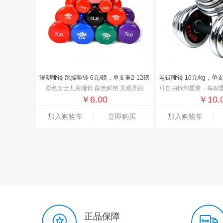
浸塑哑铃 跳操哑铃 6元/磅，单支重2-12磅
彩色女士儿童哑铃 颜色鲜艳 美观亮丽
可自由拆卸重量，每副重15/20/25/
￥
6.00
￥
10.
加入购物车
立即购买
加入购物车
正品保障