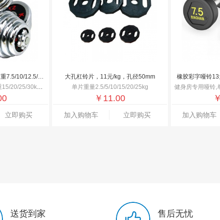
电镀哑铃 10元/kg，单支重7.5/10/12.5/15kg
大孔杠铃片，11元/kg，孔径50mm
橡胶彩字哑铃13元/
30kg，适合不同人群使用
单片重量2.5/5/10/15/20/25kg
健身房专用哑铃,单支重量2.5
00
￥
11.00
立即购买
加入购物车
立即购买
加入购物车
送货到家
售后无忧