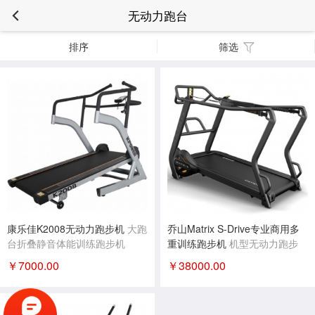
无动力跑台
排序
筛选
康乐佳K2008无动力跑步机
大跑
乔山Matrix S-Drive专业商用多
台折叠静音体能训练跑步机
重训练跑步机
机型无动力跑步
机，升级推雪橇训练，强化阻
￥
7000.00
￥
38000.00
力、提升冲刺训练，荣获2016
日本GOOD DESIGN(G-Mark)
设计奖